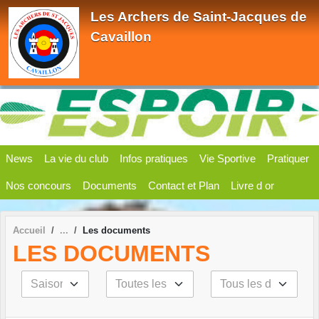
Panneau de gestion des cookies
Les Archers de Saint-Jacques de
Cavaillon
News
La vie du club
Infos pratiques
Vie Sportive
Pratiquer
Nos concours
Documents
Contact et Plan
Livre d or
Accueil
Les documents
LES DOCUMENTS