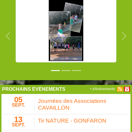
Précedent
Sui
PROCHAINS ÉVÈNEMENTS
+ d'évènements
05
Journées des Associations
SEPT.
CAVAILLON
13
Tir NATURE - GONFARON
SEPT.