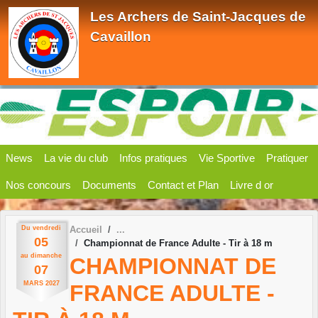
Panneau de gestion des cookies
Les Archers de Saint-Jacques de
Cavaillon
News
La vie du club
Infos pratiques
Vie Sportive
Pratiquer
Nos concours
Documents
Contact et Plan
Livre d or
Du
vendredi
Accueil
05
Championnat de France Adulte - Tir à 18 m
au
dimanche
CHAMPIONNAT DE
07
MARS
2027
FRANCE ADULTE -