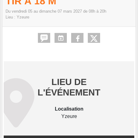
TIR À 18 M
Du
vendredi
05
au
dimanche
07
mars
2027
de 08h à 20h
Lieu :
Yzeure
LIEU DE
L'ÉVÉNEMENT
Localisation
Yzeure