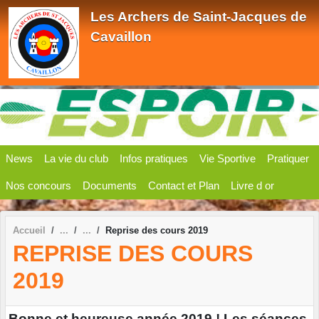
Panneau de gestion des cookies
Les Archers de Saint-Jacques de
Cavaillon
News
La vie du club
Infos pratiques
Vie Sportive
Pratiquer
Nos concours
Documents
Contact et Plan
Livre d or
Accueil
Reprise des cours 2019
REPRISE DES COURS
2019
Bonne et heureuse année 2019 ! Les séances