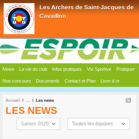
Panneau de gestion des cookies
Les Archers de Saint-Jacques de
Cavaillon
News
La vie du club
Infos pratiques
Vie Sportive
Pratiquer
Nos concours
Documents
Contact et Plan
Livre d or
Accueil
Les news
LES NEWS