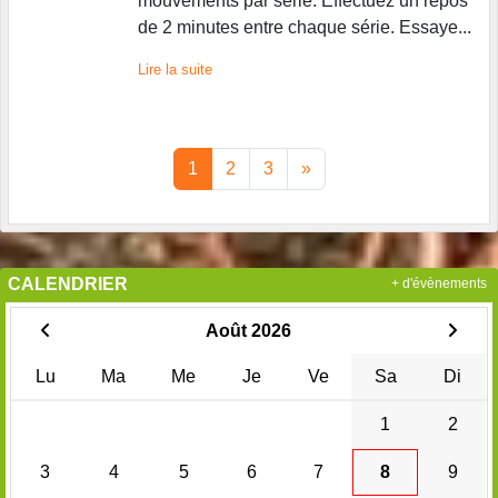
mouvements par série. Effectuez un repos
de 2 minutes entre chaque série. Essaye...
Lire la suite
1
2
3
»
CALENDRIER
+ d'évènements
Août 2026
Lu
Ma
Me
Je
Ve
Sa
Di
1
2
3
4
5
6
7
8
9