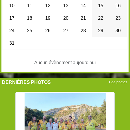
10
11
12
13
14
15
16
17
18
19
20
21
22
23
24
25
26
27
28
29
30
31
Aucun évènement aujourd'hui
DERNIÈRES PHOTOS
+ de photos