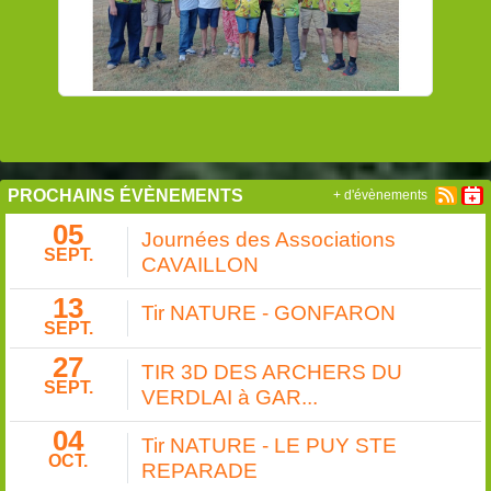
PROCHAINS ÉVÈNEMENTS
+ d'évènements
05
Journées des Associations
SEPT.
CAVAILLON
13
Tir NATURE - GONFARON
SEPT.
27
TIR 3D DES ARCHERS DU
SEPT.
VERDLAI à GAR...
04
Tir NATURE - LE PUY STE
OCT.
REPARADE