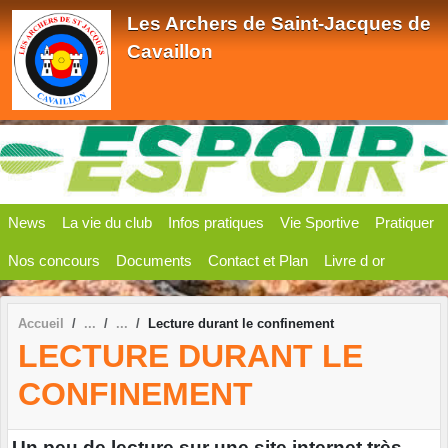
Panneau de gestion des cookies
Les Archers de Saint-Jacques de
Cavaillon
News
La vie du club
Infos pratiques
Vie Sportive
Pratiquer
Nos concours
Documents
Contact et Plan
Livre d or
Accueil
Lecture durant le confinement
LECTURE DURANT LE
CONFINEMENT
Un peu de lecture sur une site internet très