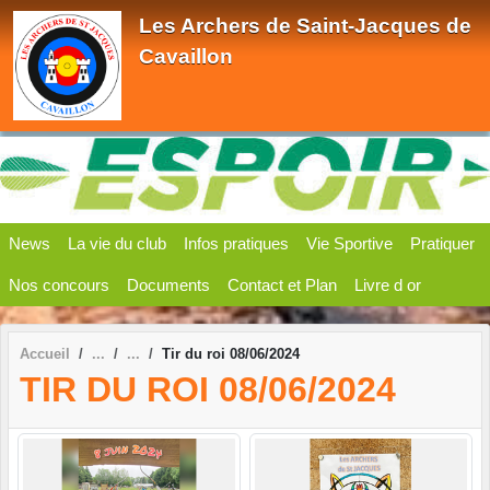
Panneau de gestion des cookies
Les Archers de Saint-Jacques de
Cavaillon
News
La vie du club
Infos pratiques
Vie Sportive
Pratiquer
Nos concours
Documents
Contact et Plan
Livre d or
Accueil
Tir du roi 08/06/2024
TIR DU ROI 08/06/2024